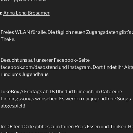
:
Anna Lena Brosamer
Freies WLAN für alle. Die täglich neuen Zugangsdaten gibt’s 
Theke.
Besucht uns auf unserer Facebook–Seite
facebook.com/dasostend
und
Instagram
. Dort findet ihr Akt
rund ums Jugendhaus.
JukeBox // Freitags ab 18 Uhr dürft ihr euch im Café eure
Lieblingssongs wünschen. Es werden nur jugendfreie Songs
abgespielt!
Im OstendCafé gibt es zum fairen Preis Essen und Trinken. He