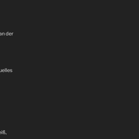
an der
uelles
iß,