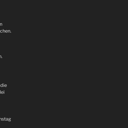
en
schen.
n.
 die
lei
enstag