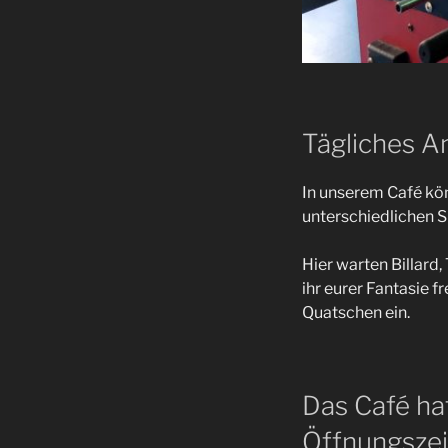
Tägliches A
In unserem Café kön
unterschiedlichen 
Hier warten Billard,
ihr eurer Fantasie 
Quatschen ein.
Das Café ha
Öffnungszei